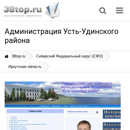
Регионы
Дом, семья
Интернет
Кулинария
Медицина
Мода, красота
Наука
Природа
Все статьи
Администрация Усть-Удинского
района
38top.ru
Сибирский Федеральный округ (СФО)
Иркутская область