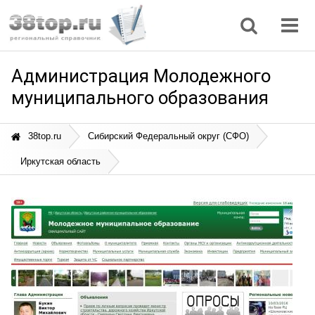
Регионы
Дом, семья
Интернет
Кулинария
Медицина
Мода, красота
Наука
Природа
Все статьи
Администрация Молодежного
муниципального образования
38top.ru
Сибирский Федеральный округ (СФО)
Иркутская область