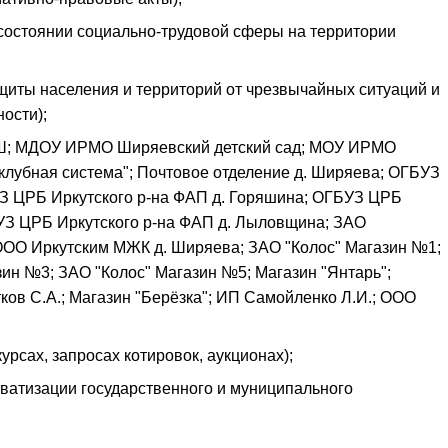
остоянии социально-трудовой сферы на территории
иты населения и территорий от чрезвычайных ситуаций и
ости);
; МДОУ ИРМО Ширяевский детский сад; МОУ ИРМО
лубная система"; Почтовое отделение д. Ширяева; ОГБУЗ
З ЦРБ Иркутского р-на ФАП д. Горяшина; ОГБУЗ ЦРБ
БУЗ ЦРБ Иркутского р-на ФАП д. Лыловщина; ЗАО
ООО Иркутским МЖК д. Ширяева; ЗАО "Колос" Магазин №1;
ин №3; ЗАО "Колос" Магазин №5; Магазин "Янтарь";
тков С.А.; Магазин "Берёзка"; ИП Самойленко Л.И.; ООО
рсах, запросах котировок, аукционах);
атизации государственного и муниципального