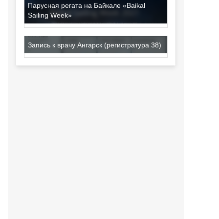
Парусная регата на Байкале «Baikal
Sailing Week»
Запись к врачу Ангарск (регистратура 38)