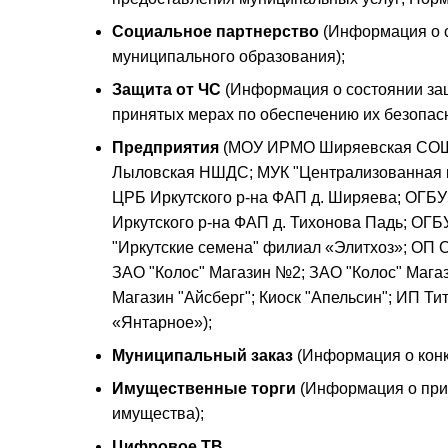
Социальное партнерство
(Информация о с
муниципального образования);
Защита от ЧС
(Информация о состоянии защ
принятых мерах по обеспечению их безопасн
Предприятия
(МОУ ИРМО Ширяевская СОШ
Лыловская НШДС; МУК "Централизованная к
ЦРБ Иркутского р-на ФАП д. Ширяева; ОГБУ
Иркутского р-на ФАП д. Тихонова Падь; ОГ
"Иркутские семена" филиал «Элитхоз»; ОП 
ЗАО "Колос" Магазин №2; ЗАО "Колос" Магаз
Магазин "Айсберг"; Киоск "Апельсин"; ИП Ти
«Янтарное»);
Муниципальный заказ
(Информация о конку
Имущественные торги
(Информация о прив
имущества);
Цифровое ТВ
.