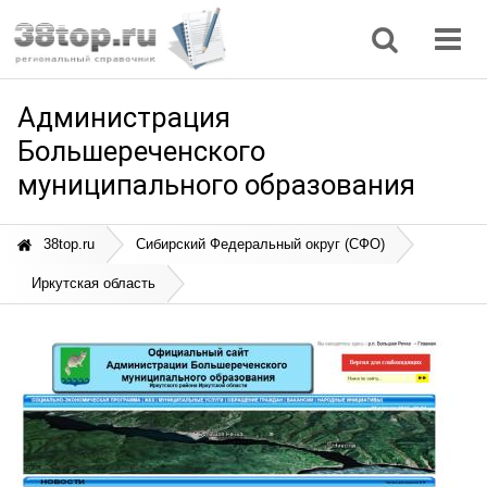
Регионы
Дом, семья
Интернет
Кулинария
Медицина
Мода, красота
Наука
Природа
Все статьи
Администрация
Большереченского
муниципального образования
38top.ru
Сибирский Федеральный округ (СФО)
Иркутская область