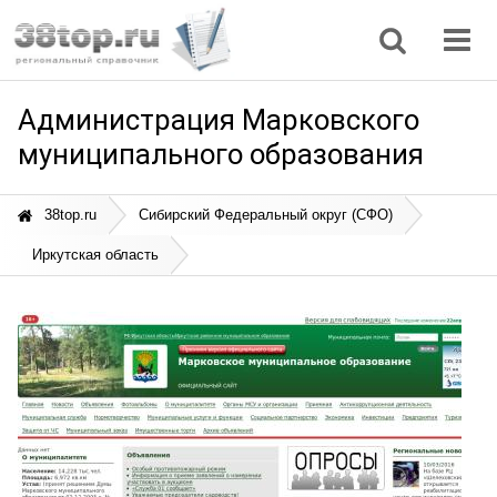
Регионы
Дом, семья
Интернет
Кулинария
Медицина
Мода, красота
Наука
Природа
Все статьи
Администрация Марковского
муниципального образования
38top.ru
Сибирский Федеральный округ (СФО)
Иркутская область