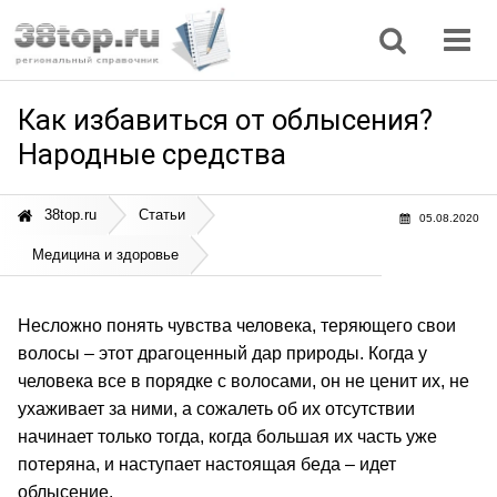
Регионы
Дом, семья
Интернет
Кулинария
Медицина
Мода, красота
Наука
Природа
Все статьи
Как избавиться от облысения?
Народные средства
38top.ru
Статьи
05.08.2020
Медицина и здоровье
Несложно понять чувства человека, теряющего свои
волосы – этот драгоценный дар природы. Когда у
человека все в порядке с волосами, он не ценит их, не
ухаживает за ними, а сожалеть об их отсутствии
начинает только тогда, когда большая их часть уже
потеряна, и наступает настоящая беда – идет
облысение.