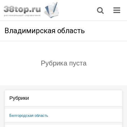
Регионы
Дом, семья
Интернет
Кулинария
Медицина
Мода, красота
Наука
Природа
Все статьи
Владимирская область
Рубрика пуста
Рубрики
Белгородская область