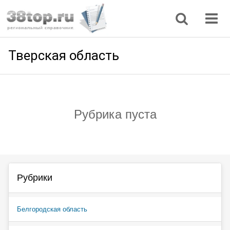
Регионы
Дом, семья
Интернет
Кулинария
Медицина
Мода, красота
Наука
Природа
Все статьи
Тверская область
Рубрика пуста
Рубрики
Белгородская область