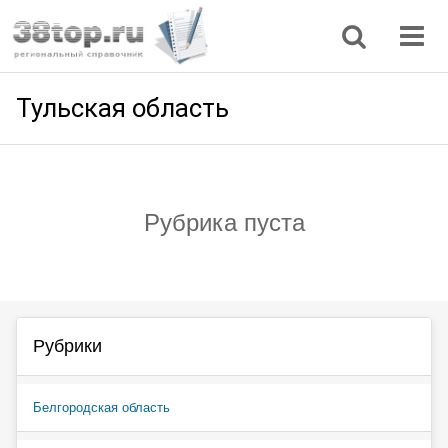
Регионы
Дом, семья
Интернет
Кулинария
Медицина
Мода, красота
Наука
Природа
Все статьи
Тульская область
Рубрика пуста
Рубрики
Белгородская область