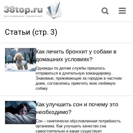
Регионы
Дом, семья
Интернет
Кулинария
Медицина
Мода, красота
Наука
Природа
Все статьи
Статьи (стр. 3)
Как лечить бронхит у собаки в
домашних условиях?
Однажды по делам службы пришлось
отправиться в длительную командировку.
Знакомые, проживающие за городом в частном
доме, согласились приютить мою любимую
собаку
Как улучшить сон и почему это
необходимо?
Сон – генетически обусловленная потребность
организма. Как улучшить качество сна
самостоятельно и какая существует