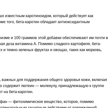
шо известным каротиноидом, который действует как
оме того, бета-каротин обладает антиоксидантным
низме и 100 граммов этой добавки обеспечивают им почти в
ая доза витамина А. Помимо сладкого картофеля, бета-
 и темно-зеленых фруктах и овощах, таких как морковь,
, важных для поддержания общего здоровья кожи, включая
что содержит лютеин — молекулу, принадлежащую к группе
 на бета-каротин.
афан — фитохимическое вещество, которое, помимо
 потенциальным защитным действием от повреждений,